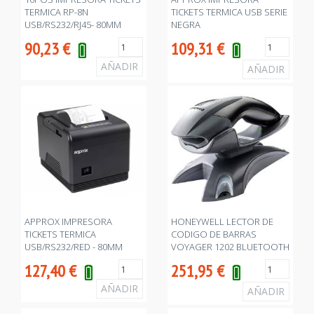
TERMICA RP-8N
TICKETS TERMICA USB SERIE
USB/RS232/RJ45- 80MM
NEGRA
90,23
€
109,31
€
APPROX IMPRESORA
HONEYWELL LECTOR DE
TICKETS TERMICA
CODIGO DE BARRAS
USB/RS232/RED - 80MM
VOYAGER 1202 BLUETOOTH
NEGRA
127,40
€
251,95
€