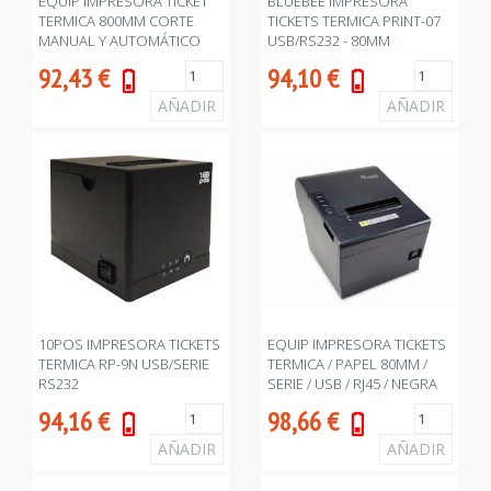
EQUIP IMPRESORA TICKET
BLUEBEE IMPRESORA
TERMICA 800MM CORTE
TICKETS TERMICA PRINT-07
MANUAL Y AUTOMÁTICO
USB/RS232 - 80MM
USB +
92,43
€
94,10
€
10POS IMPRESORA TICKETS
EQUIP IMPRESORA TICKETS
TERMICA RP-9N USB/SERIE
TERMICA / PAPEL 80MM /
RS232
SERIE / USB / RJ45 / NEGRA
94,16
€
98,66
€