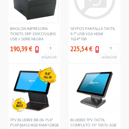
BIXOLON IMPRESORA
SEYPOS PANTALLA TACTIL
TICKETS SRP-330COSG/JNS
9.7" USB VGA HDMI
USB + SERIE NEGRA
1024*768
190,39
€
225,54
€
TPV BLUEBEE BB-06-15.6"
BLUEBEE TPV TACTIL
PCAP/J6412/4GB RAM/128GB
COMPLETO 15" 1037U 2GB