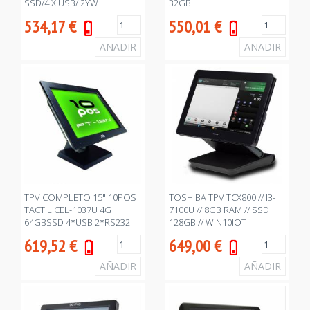
SSD/4 X USB/ 2YW
32GB
534,17
€
550,01
€
TPV COMPLETO 15" 10POS
TOSHIBA TPV TCX800 // I3-
TACTIL CEL-1037U 4G
7100U // 8GB RAM // SSD
64GBSSD 4*USB 2*RS232
128GB // WIN10IOT
1*LPT
619,52
€
649,00
€