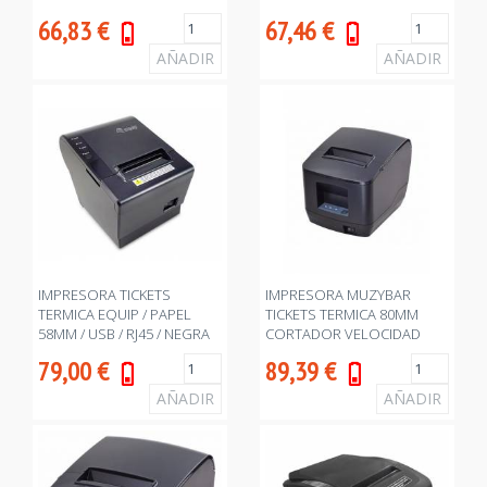
66,83
€
67,46
€
IMPRESORA TICKETS
IMPRESORA MUZYBAR
TERMICA EQUIP / PAPEL
TICKETS TERMICA 80MM
58MM / USB / RJ45 / NEGRA
CORTADOR VELOCIDAD
EQ351001 XP/7/8/10/LINUX
200MM/SEG RS232 USB
79,00
€
89,39
€