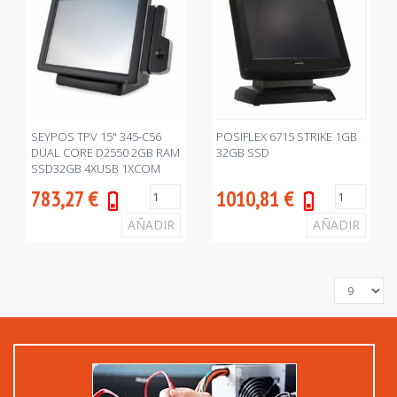
SEYPOS TPV 15" 345-C56
POSIFLEX 6715 STRIKE 1GB
DUAL CORE D2550 2GB RAM
32GB SSD
SSD32GB 4XUSB 1XCOM
LAN WIFI
783,27
€
1010,81
€