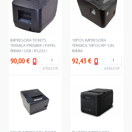
IMPRESORA TICKETS
10POS IMPRESORA
TERMICA PREMIER / PAPEL
TÉRMICA 10POS RP-12N
80MM / USB / RS232 /
80MM
NEGRA
USB+RS232+ETHERNET
90,00
€
92,43
€
NEGRA