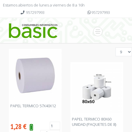
Estamos abiertos de lunes a viernes de 8 a 16h
957297993
957297993
PAPEL TERMICO 57X40X12
PAPEL TERMICO 80X60
UNIDAD (PAQUETES DE 8)
1,28
€