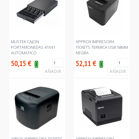
MUSTEK CAJON
APPROX IMPRESORA
PORTAMONEDAS 41X41
TICKETS TERMICA USB 58MM
AUTOMATICO
NEGRA
50,15
€
52,11
€
10POS IMPRESORA TICKETS
APPROX IMPRESORA