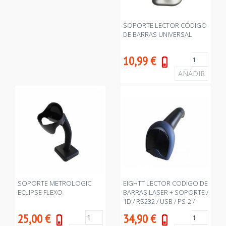
SOPORTE LECTOR CÓDIGO
DE BARRAS UNIVERSAL
10,99
€
SOPORTE METROLOGIC
EIGHTT LECTOR CODIGO DE
ECLIPSE FLEXO
BARRAS LASER + SOPORTE /
1D / RS232 / USB / PS-2 /
NEGRO / ESC-1D
25,00
€
34,90
€