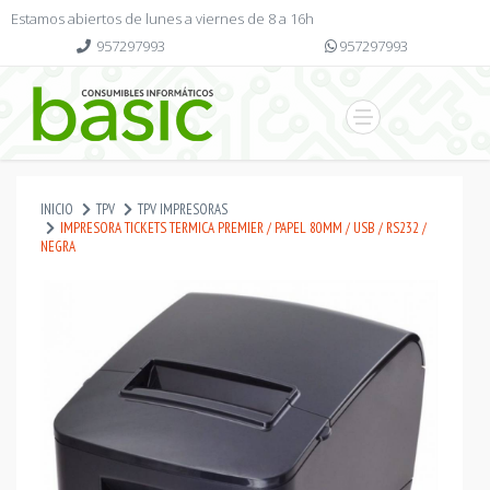
Estamos abiertos de lunes a viernes de 8 a 16h
957297993
957297993
INICIO
TPV
TPV IMPRESORAS
IMPRESORA TICKETS TERMICA PREMIER / PAPEL 80MM / USB / RS232 /
NEGRA