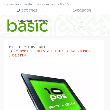
Estamos abiertos de lunes a viernes de 8 a 16h
957297993
957297993
INICIO
TPV
TPV BUNDLE
TPV COMPLETO 15" 10POS TACTIL CEL-1037U 4G 64GBSSD 4*USB
2*RS232 1*LPT