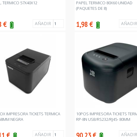
L TERMICO 57X40X12
PAPEL TERMICO 80X60 UNIDAD
(PAQUETES DE 8)
8
€
1,98
€
OX IMPRESORA TICKETS TERMICA
10POS IMPRESORA TICKETS TER
58MM NEGRA
RP-8N USB/RS232/RJ45- 80MM
11
€
90,23
€