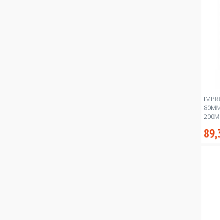
IMPR
80MM
200M
89,