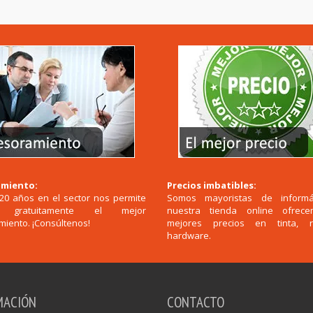
miento:
Precios imbatibles:
20 años en el sector nos permite
Somos mayoristas de informá
r gratuitamente el mejor
nuestra tienda online ofrec
iento. ¡Consúltenos!
mejores precios en tinta, 
hardware.
MACIÓN
CONTACTO