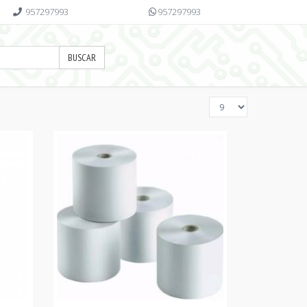
957297993
957297993
BUSCAR