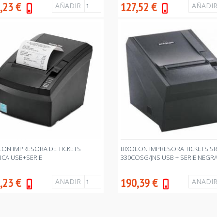
,23
€
127,52
€
LON IMPRESORA DE TICKETS
BIXOLON IMPRESORA TICKETS SR
ICA USB+SERIE
330COSG/JNS USB + SERIE NEGR
,23
€
190,39
€