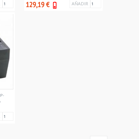
129,19
€
P-
A