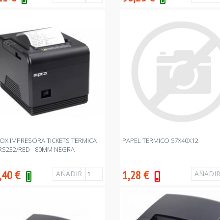
OX IMPRESORA TICKETS TERMICA
PAPEL TERMICO 57X40X12
RS232/RED - 80MM NEGRA
,40
€
1,28
€