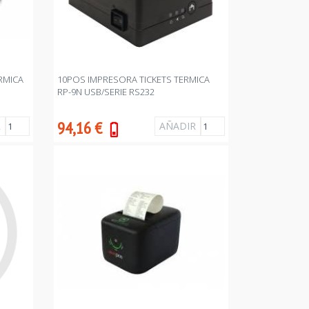
RMICA
10POS IMPRESORA TICKETS TERMICA
RP-9N USB/SERIE RS232
94,16
€