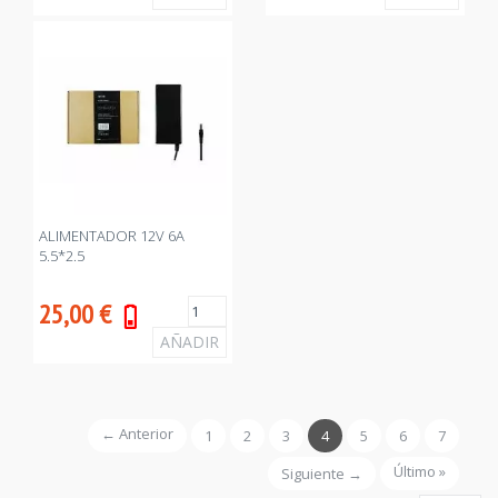
ALIMENTADOR 12V 6A
5.5*2.5
25,00
€
← Anterior
1
2
3
4
5
6
7
Último »
Siguiente →