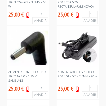
19V 3.42A - 6.3 X 3.0MM - 65
20V 3.25A 65W
W
RECTANGULAR (LENOVO)
25,00
€
25,00
€
ALIMENTADOR ESPECIFICO
ALIMENTADOR ESPECIFICO
19V 2.1A 3.0 X 1.1MM
20V 4.5A - 5.5 X 2.5MM - 90 W
SAMSUNG
25,00
€
25,00
€