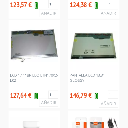
123,57
€
124,38
€
LCD 17.1" BRILLO LTN170X2-
PANTALLA LCD 13.3"
L02
GLOSSY
127,64
€
146,79
€