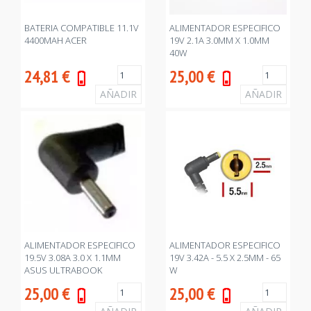
BATERIA COMPATIBLE 11.1V
ALIMENTADOR ESPECIFICO
4400MAH ACER
19V 2.1A 3.0MM X 1.0MM
40W
24,81
€
25,00
€
ALIMENTADOR ESPECIFICO
ALIMENTADOR ESPECIFICO
19.5V 3.08A 3.0 X 1.1MM
19V 3.42A - 5.5 X 2.5MM - 65
ASUS ULTRABOOK
W
25,00
€
25,00
€