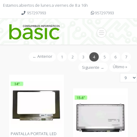
Estamos abiertos de lunes a viernes de 8 a 16h
957297993
957297993
← Anterior
1
2
3
4
5
6
7
Último »
Siguiente →
PANTALLA PORTATIL LED