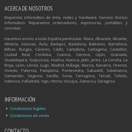
ACERCA DE NOSOTROS
Mayorista informático de tinta, redes y hardware. Servicio técnico
informático: Reparamos ordenadores, impresoras, portátiles y
consolas.
Hacemos envíos a toda España peninsular: Álava, Albacete, Alicante,
Almería, Asturias, Ávila, Badajoz, Badalona, Baleares, Barcelona,
Bilbao, Burgos, Cáceres, Cádiz, Cantabria, Cartagena, Castellón,
Ciudad Real, Córdoba, Cuenca, Gerona, Gijón, Granada,
Guadalajara, Guipuzcoa, Huelva, Huesca, Jaén, Jerez, La Coruña, La
Rioja, León, Lérida, Lugo, Madrid, Málaga, Murcia, Navarra, Orense,
Oviedo, Palencia, Pamplona, Pontevedra, Sabadell, Salamanca,
Santander, Segovia, Sevilla, Soria, Tarragona, Teruel, Toledo,
Valencia, Valladolid, Vigo, Vitoria, Vizcaya, Zamora y Zaragoza.
INFORMACIÓN
Condiciones legales
Condiciones de venta
CONTACTO