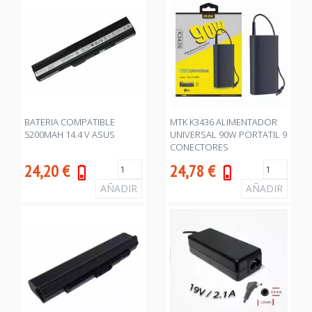
BATERIA COMPATIBLE
MTK K3436 ALIMENTADOR
5200MAH 14.4 V ASUS
UNIVERSAL 90W PORTATIL 9
CONECTORES
24,20
€
24,78
€