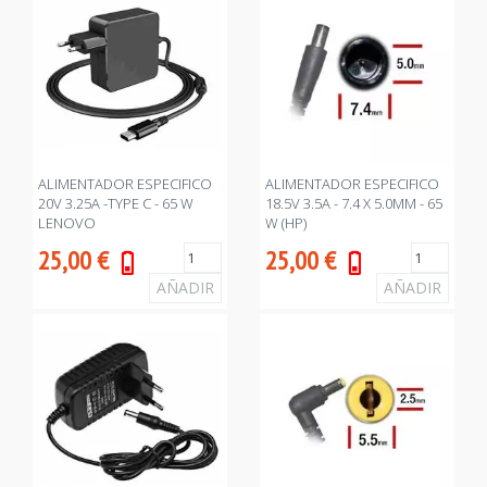
ALIMENTADOR ESPECIFICO
ALIMENTADOR ESPECIFICO
20V 3.25A -TYPE C - 65 W
18.5V 3.5A - 7.4 X 5.0MM - 65
LENOVO
W (HP)
25,00
€
25,00
€