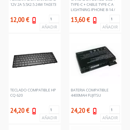
12V 2A 5.5X2.5 24W TA0373
TYPE-C + CABLE TYPE-C A
LIGHTNING IPHONE 8-14 /
25W / BLANCO / TA0334 /
12,00
€
13,60
€
ONE+
TECLADO COMPATIBLE HP
BATERIA COMPATIBLE
CQ 620
4400MAH FUJITSU
24,20
€
24,20
€