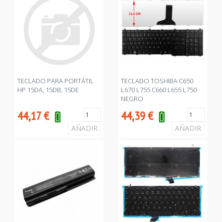
TECLADO PARA PORTÁTIL
TECLADO TOSHIBA C650
HP 15DA, 15DB, 15DE
L670 L755 C660 L655 L750
NEGRO
44,17
€
44,39
€