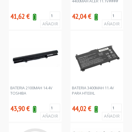
4400MAH ACER 11.1V####
41,62
€
42,04
€
BATERIA 2100MAH 14.4V
BATERIA 3400MAH 11.4V
TOSHIBA
PARA HT03XL
43,90
€
44,02
€