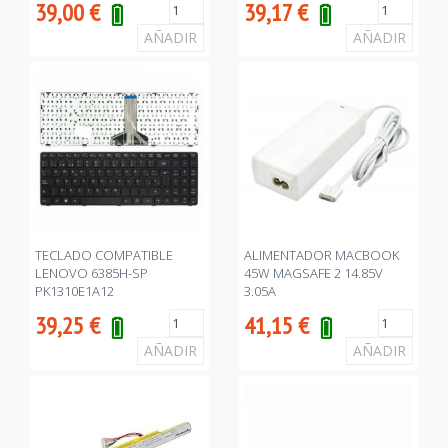
39,00
€
39,17
€
TECLADO COMPATIBLE
ALIMENTADOR MACBOOK
LENOVO 6385H-SP
45W MAGSAFE 2 14.85V
PK1310E1A12
3.05A
39,25
€
41,15
€