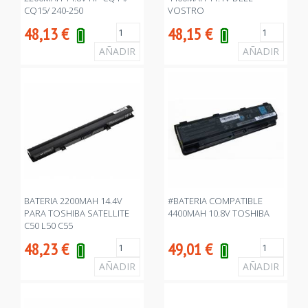
CQ15/ 240-250
VOSTRO
48,13
€
48,15
€
BATERIA 2200MAH 14.4V
#BATERIA COMPATIBLE
PARA TOSHIBA SATELLITE
4400MAH 10.8V TOSHIBA
C50 L50 C55
48,23
€
49,01
€