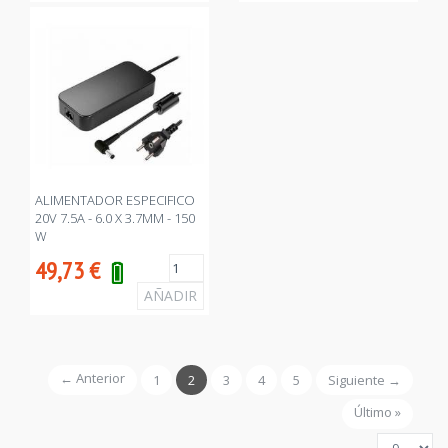
ALIMENTADOR ESPECIFICO
20V 7.5A - 6.0 X 3.7MM - 150
W
49,73
€
← Anterior
1
2
3
4
5
Siguiente →
Último »