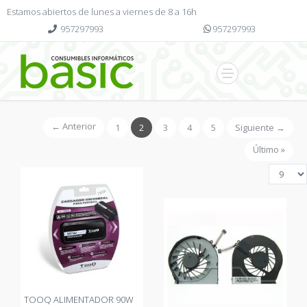
Estamos abiertos de lunes a viernes de 8 a 16h
957297993
957297993
← Anterior
1
2
3
4
5
Siguiente →
Último »
TOOQ ALIMENTADOR 90W