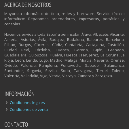
ACERCA DE NOSOTROS
Mayorista informático de tinta, redes y hardware. Servicio técnico
informático: Reparamos ordenadores, impresoras, portátiles y
consolas.
Hacemos envíos a toda España peninsular: Álava, Albacete, Alicante,
Almería, Asturias, Ávila, Badajoz, Badalona, Baleares, Barcelona,
Bilbao, Burgos, Cáceres, Cádiz, Cantabria, Cartagena, Castellón,
Ciudad Real, Córdoba, Cuenca, Gerona, Gijón, Granada,
Guadalajara, Guipuzcoa, Huelva, Huesca, Jaén, Jerez, La Coruña, La
Rioja, León, Lérida, Lugo, Madrid, Málaga, Murcia, Navarra, Orense,
Oviedo, Palencia, Pamplona, Pontevedra, Sabadell, Salamanca,
Santander, Segovia, Sevilla, Soria, Tarragona, Teruel, Toledo,
Valencia, Valladolid, Vigo, Vitoria, Vizcaya, Zamora y Zaragoza.
INFORMACIÓN
Condiciones legales
Condiciones de venta
CONTACTO