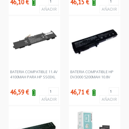
46,10
€
46,15
€
BATERIA COMPATIBLE 11.4V
BATERIA COMPATIBLE HP
4100MAH PARA HP SS03XL
DV3000 5200MAH 10.8V
46,59
€
46,71
€