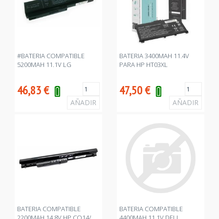
#BATERIA COMPATIBLE
BATERIA 3400MAH 11.4V
5200MAH 11.1V LG
PARA HP HT03XL
46,83
€
47,50
€
BATERIA COMPATIBLE
BATERIA COMPATIBLE
2200MAH 14.8V HP CQ14/
4400MAH 11.1V DELL