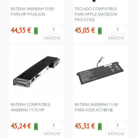
BATERIA 4400MAH 10.8V
TECLADO COMPATIBLE
PARA HP PAVILION
PARA APPLE MACBOOK
PRO A1502
44,55
€
45,05
€
BATERIA COMPATIBLE
BATERIA 3600MAH 11.4V
4400MAH 11.1V HP
PARA ACER AC14B18J
45,24
€
45,31
€