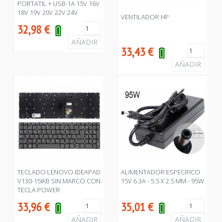
PORTATIL + USB-1A 15V 16V
18V 19V 20V 22V 24V
VENTILADOR HP
32,98
€
33,43
€
TECLADO LENOVO IDEAPAD
ALIMENTADOR ESPECIFICO
V130-15IKB SIN MARCO CON
15V 6.3A - 5.5 X 2.5 MM - 95W
TECLA POWER
33,96
€
35,01
€