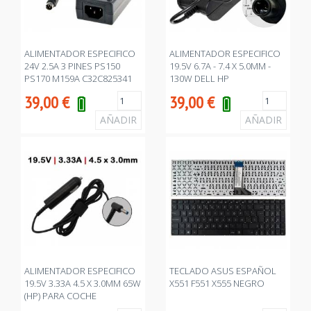
ALIMENTADOR ESPECIFICO
ALIMENTADOR ESPECIFICO
24V 2.5A 3 PINES PS150
19.5V 6.7A - 7.4 X 5.0MM -
PS170 M159A C32C825341
130W DELL HP
PARA IMPRESORA DE
39,00
€
39,00
€
TICKETS
ALIMENTADOR ESPECIFICO
TECLADO ASUS ESPAÑOL
19.5V 3.33A 4.5 X 3.0MM 65W
X551 F551 X555 NEGRO
(HP) PARA COCHE