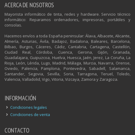
ACERCA DE NOSOTROS
Mayorista informático de tinta, redes y hardware. Servicio técnico
informático: Reparamos ordenadores, impresoras, portátiles y
consolas.
Hacemos envíos a toda España peninsular: Álava, Albacete, Alicante,
Almería, Asturias, Ávila, Badajoz, Badalona, Baleares, Barcelona,
Bilbao, Burgos, Cáceres, Cádiz, Cantabria, Cartagena, Castellón,
Ciudad Real, Córdoba, Cuenca, Gerona, Gijón, Granada,
Guadalajara, Guipuzcoa, Huelva, Huesca, Jaén, Jerez, La Coruña, La
Rioja, León, Lérida, Lugo, Madrid, Málaga, Murcia, Navarra, Orense,
Oviedo, Palencia, Pamplona, Pontevedra, Sabadell, Salamanca,
Santander, Segovia, Sevilla, Soria, Tarragona, Teruel, Toledo,
Valencia, Valladolid, Vigo, Vitoria, Vizcaya, Zamora y Zaragoza.
INFORMACIÓN
Condiciones legales
Condiciones de venta
CONTACTO