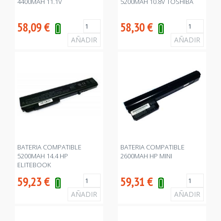
4400MAH 11.1V
5200MAH 10.8V TOSHIBA
58,09
€
58,30
€
BATERIA COMPATIBLE
BATERIA COMPATIBLE
5200MAH 14.4 HP
2600MAH HP MINI
ELITEBOOK
59,23
€
59,31
€