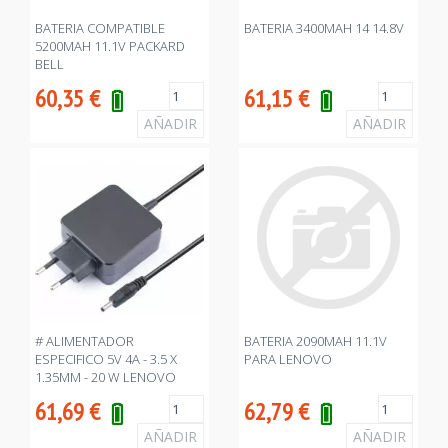
BATERIA COMPATIBLE
BATERIA 3400MAH 14 14.8V
5200MAH 11.1V PACKARD
BELL
60,35
€
61,15
€
# ALIMENTADOR
BATERIA 2090MAH 11.1V
ESPECIFICO 5V 4A - 3.5 X
PARA LENOVO
1.35MM - 20 W LENOVO
61,69
€
62,79
€