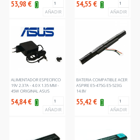
53,98
€
54,55
€
ALIMENTADOR ESPECIFICO
BATERIA COMPATIBLE ACER
19V 2.37A - 4.0 X 1.35 MM -
ASPIRE E5-475G E5-523G
45W ORIGINAL ASUS
14.8V
54,84
€
55,42
€