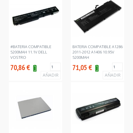
#BATERIA COMPATIBLE
BATERIA COMPATIBLE A1286
5200MAH 11.1V DELL
2011-2012 A1406 10.95V
VOSTRO
5200MAH
70,86
€
71,05
€