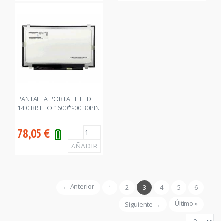
PANTALLA PORTATIL LED
14.0 BRILLO 1600*900 30PIN
78,05
€
← Anterior
1
2
3
4
5
6
Último »
Siguiente →