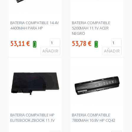
BATERIA COMPATIBLE 14.4V
BATERIA COMPATIBLE
4400MAH PARA HP
5200MAH 11.1V ACER
NEGRO
53,11
€
53,78
€
BATERIA COMPATIBLE HP
BATERIA COMPATIBLE
ELITEBOOK ZBOOK 11.1V
7800MAH 10.8V HP CQ42