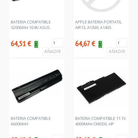
BATERIA COMPATIBLE
APPLE BATERIA PORTATIL
5200MAH 10.8V ASUS
AIR13, A1369, A1405
64,51
€
64,67
€
BATERIA COMPATIBLE
BATERIA COMPATIBLE 11.1V
6600MAH
4000MAH CM03XL HP