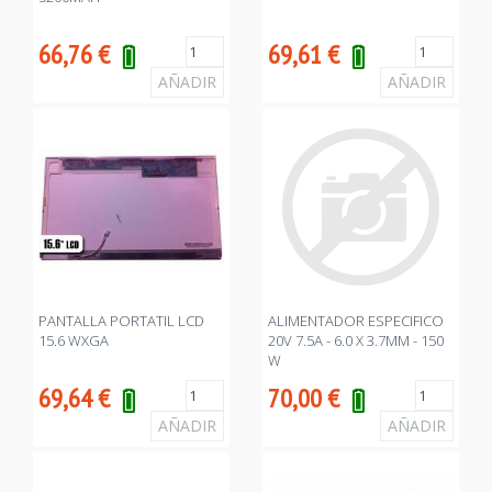
66,76
€
69,61
€
PANTALLA PORTATIL LCD
ALIMENTADOR ESPECIFICO
15.6 WXGA
20V 7.5A - 6.0 X 3.7MM - 150
W
69,64
€
70,00
€