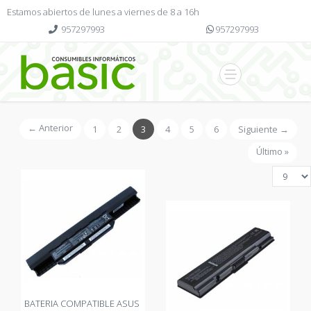
Estamos abiertos de lunes a viernes de 8 a 16h
957297993
957297993
← Anterior
1
2
3
4
5
6
Siguiente →
Último »
BATERIA COMPATIBLE ASUS