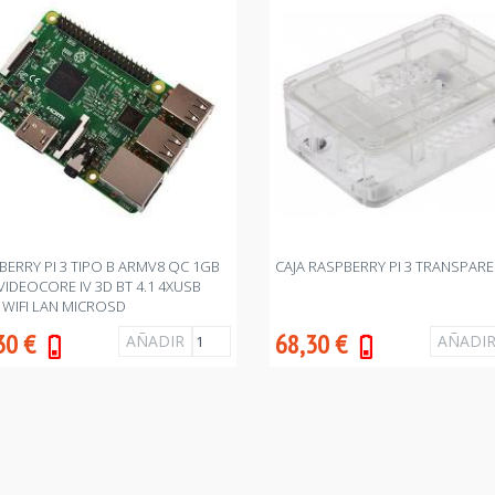
BERRY PI 3 TIPO B ARMV8 QC 1GB
CAJA RASPBERRY PI 3 TRANSPAR
VIDEOCORE IV 3D BT 4.1 4XUSB
 WIFI LAN MICROSD
30
€
68,30
€