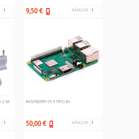
9,50
€
 2.5A
RASPBERRY PI 3 TIPO B+
50,00
€