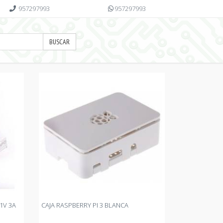
957297993
957297993
BUSCAR
1V 3A
CAJA RASPBERRY PI 3 BLANCA