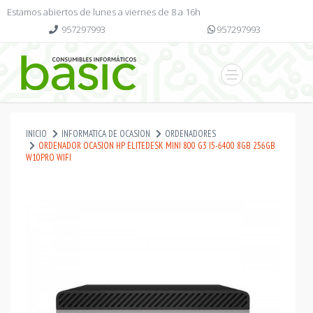
Estamos abiertos de lunes a viernes de 8 a 16h
957297993
957297993
INICIO
INFORMATICA DE OCASION
ORDENADORES
ORDENADOR OCASION HP ELITEDESK MINI 800 G3 I5-6400 8GB 256GB
W10PRO WIFI