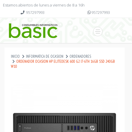
Estamos abiertos de lunes a viernes de 8 a 16h
957297993
957297993
INICIO
INFORMATICA DE OCASION
ORDENADORES
ORDENADOR OCASION HP ELITEDESK 600 G2 I7-6TH 16GB SSD 240GB
W10