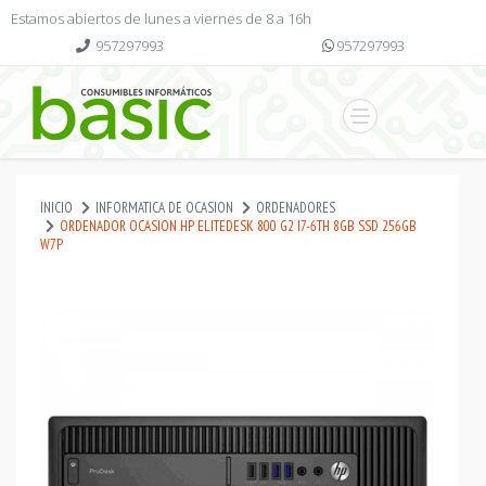
Estamos abiertos de lunes a viernes de 8 a 16h
957297993
957297993
INICIO
INFORMATICA DE OCASION
ORDENADORES
ORDENADOR OCASION HP ELITEDESK 800 G2 I7-6TH 8GB SSD 256GB
W7P