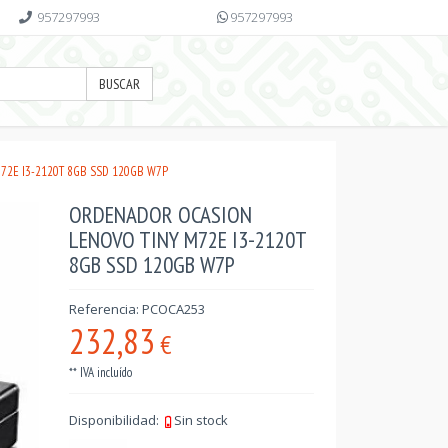
957297993
957297993
BUSCAR
2E I3-2120T 8GB SSD 120GB W7P
ORDENADOR OCASION
LENOVO TINY M72E I3-2120T
8GB SSD 120GB W7P
Referencia: PCOCA253
232,83
€
** IVA incluído
Disponibilidad:
Sin stock