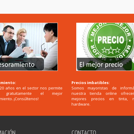
miento:
Precios imbatibles:
20 años en el sector nos permite
Somos mayoristas de informá
r gratuitamente el mejor
nuestra tienda online ofrec
iento. ¡Consúltenos!
mejores precios en tinta, 
hardware.
MACIÓN
CONTACTO