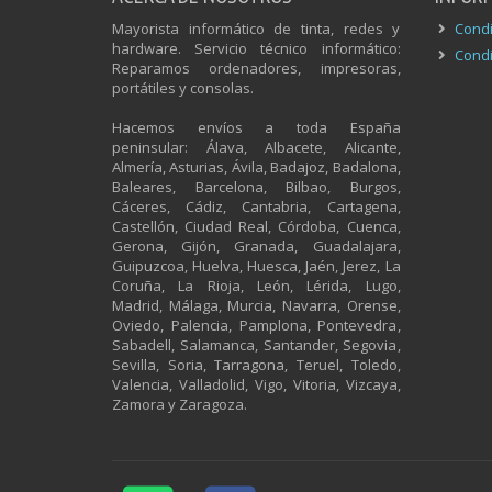
Mayorista informático de tinta, redes y
Condi
hardware. Servicio técnico informático:
Condi
Reparamos ordenadores, impresoras,
portátiles y consolas.
Hacemos envíos a toda España
peninsular: Álava, Albacete, Alicante,
Almería, Asturias, Ávila, Badajoz, Badalona,
Baleares, Barcelona, Bilbao, Burgos,
Cáceres, Cádiz, Cantabria, Cartagena,
Castellón, Ciudad Real, Córdoba, Cuenca,
Gerona, Gijón, Granada, Guadalajara,
Guipuzcoa, Huelva, Huesca, Jaén, Jerez, La
Coruña, La Rioja, León, Lérida, Lugo,
Madrid, Málaga, Murcia, Navarra, Orense,
Oviedo, Palencia, Pamplona, Pontevedra,
Sabadell, Salamanca, Santander, Segovia,
Sevilla, Soria, Tarragona, Teruel, Toledo,
Valencia, Valladolid, Vigo, Vitoria, Vizcaya,
Zamora y Zaragoza.