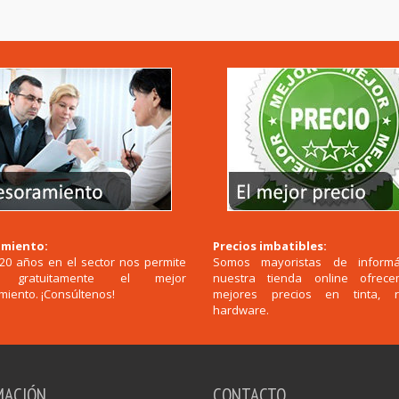
miento:
Precios imbatibles:
20 años en el sector nos permite
Somos mayoristas de informá
r gratuitamente el mejor
nuestra tienda online ofrec
iento. ¡Consúltenos!
mejores precios en tinta, 
hardware.
MACIÓN
CONTACTO