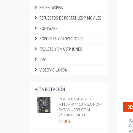
REDES PASIVAS
REPUESTOS DE PORTATILES Y MOVILES
SOFTWARE
SOPORTES Y PROYECTORES
TABLETS Y SMARTPHONES
TPV
VIDEOVIGILANCIA
ALTA ROTACIÓN
PLACA BASE ASUS
H110M-K 1151 VGA/HDMI
DE
SATA3 USB3 COM
2*DDR4 PCIE3.0
Ac
84,01
€
Ac
Ac