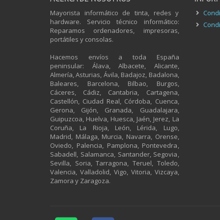
Mayorista informático de tinta, redes y
Condi
hardware. Servicio técnico informático:
Condi
Reparamos ordenadores, impresoras,
portátiles y consolas.
Hacemos envíos a toda España
peninsular: Álava, Albacete, Alicante,
Almería, Asturias, Ávila, Badajoz, Badalona,
Baleares, Barcelona, Bilbao, Burgos,
Cáceres, Cádiz, Cantabria, Cartagena,
Castellón, Ciudad Real, Córdoba, Cuenca,
Gerona, Gijón, Granada, Guadalajara,
Guipuzcoa, Huelva, Huesca, Jaén, Jerez, La
Coruña, La Rioja, León, Lérida, Lugo,
Madrid, Málaga, Murcia, Navarra, Orense,
Oviedo, Palencia, Pamplona, Pontevedra,
Sabadell, Salamanca, Santander, Segovia,
Sevilla, Soria, Tarragona, Teruel, Toledo,
Valencia, Valladolid, Vigo, Vitoria, Vizcaya,
Zamora y Zaragoza.