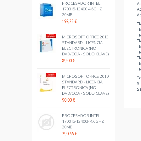
PROCESADOR INTEL
Ac
1700 I5-13400 4.6GHZ
Ac
20MB
Ac
197,28
€
TM
TM
TM
MICROSOFT OFFICE 2013
TM
STANDARD - LICENCIA
T
ELECTRONICA (NO
TM
DVD/COA - SOLO CLAVE)
T
89,00
€
T
T
MICROSOFT OFFICE 2010
To
STANDARD - LICENCIA
Sa
ELECTRONICA (NO
Sa
DVD/COA - SOLO CLAVE)
90,00
€
PROCESADOR INTEL
1700 I5-13400F 4.6GHZ
20MB
290,65
€