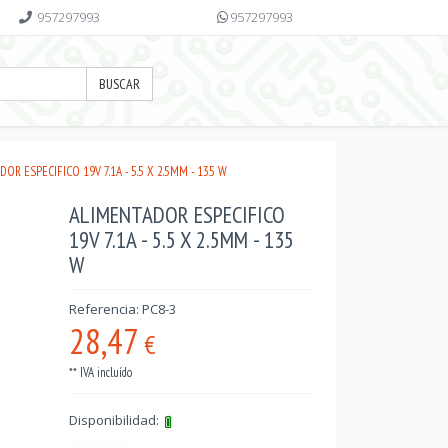
957297993
957297993
BUSCAR
OR ESPECIFICO 19V 7.1A - 5.5 X 2.5MM - 135 W
ALIMENTADOR ESPECIFICO
19V 7.1A - 5.5 X 2.5MM - 135
W
Referencia: PC8-3
28,47
€
** IVA incluído
Disponibilidad: