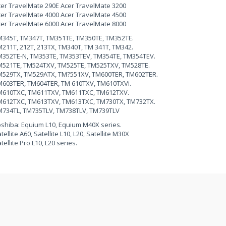
er TravelMate 290E Acer TravelMate 3200
er TravelMate 4000 Acer TravelMate 4500
er TravelMate 6000 Acer TravelMate 8000
345T, TM347T, TM351TE, TM350TE, TM352TE.
211T, 212T, 213TX, TM340T, TM 341T, TM342.
352TE-N, TM353TE, TM353TEV, TM354TE, TM354TEV.
521TE, TM524TXV, TM525TE, TM525TXV, TM528TE.
M529TX, TM529ATX, TM?551XV, TM600TER, TM602TER.
603TER, TM604TER, TM 610TXV, TM610TXVi.
M610TXC, TM611TXV, TM611TXC, TM612TXV.
M612TXC, TM613TXV, TM613TXC, TM730TX, TM732TX.
M734TL, TM735TLV, TM738TLV, TM739TLV
shiba: Equium L10, Equium M40X series.
tellite A60, Satellite L10, L20, Satellite M30X
tellite Pro L10, L20 series.