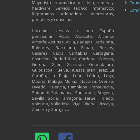
Mayorista informático de tinta, redes y
Condi
hardware. Servicio técnico informático:
Condi
Reparamos ordenadores, impresoras,
portátiles y consolas.
Hacemos envíos a toda España
peninsular: Álava, Albacete, Alicante,
Almería, Asturias, Ávila, Badajoz, Badalona,
Baleares, Barcelona, Bilbao, Burgos,
Cáceres, Cádiz, Cantabria, Cartagena,
Castellón, Ciudad Real, Córdoba, Cuenca,
Gerona, Gijón, Granada, Guadalajara,
Guipuzcoa, Huelva, Huesca, Jaén, Jerez, La
Coruña, La Rioja, León, Lérida, Lugo,
Madrid, Málaga, Murcia, Navarra, Orense,
Oviedo, Palencia, Pamplona, Pontevedra,
Sabadell, Salamanca, Santander, Segovia,
Sevilla, Soria, Tarragona, Teruel, Toledo,
Valencia, Valladolid, Vigo, Vitoria, Vizcaya,
Zamora y Zaragoza.