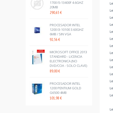
1700 I5-13400F 4.6GHZ
Le
20MB
Le
290,65
€
Le
Le
PROCESADOR INTEL
1200 I3-10100 3.60GHZ
Le
6MB / SIN VGA
Le
92,56
€
L
MICROSOFT OFFICE 2013
Le
STANDARD - LICENCIA
L
ELECTRONICA (NO
DVD/COA - SOLO CLAVE)
Le
89,00
€
L
L
PROCESADOR INTEL
Le
1200 PENTIUM GOLD
G6500 4MB
Le
101,98
€
Le