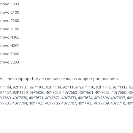
enovo 3000
enovo C100
enovo C200
enovo V100
enovo N100
enovo N200
enovo X300
enovo 3000
M Lenovo laptop charger compatible mains adapter part numbers:
P1104, 92P1105, 92P1106, 92P1108, 92P1109, 92P1110, 92P1112, 92P1113, 9
P1157, 92P1159, 93P5026, 40Y7659, 40Y7660, 40Y7661, 40Y7662, 40Y7663, 40
Y7669, 40Y7670, 40Y7671, 40Y7672, 40Y7673, 40Y7674, 40Y7696, 40Y7697, 40Y
Y7703, 40Y7704, 40Y7705, 40Y7706, 40Y7707, 40Y7708, 40Y7709, 40Y7710, 40Y