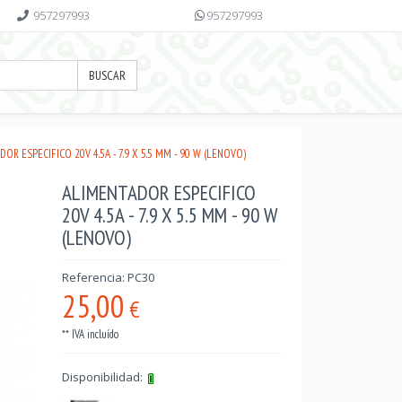
957297993
957297993
BUSCAR
OR ESPECIFICO 20V 4.5A - 7.9 X 5.5 MM - 90 W (LENOVO)
ALIMENTADOR ESPECIFICO
20V 4.5A - 7.9 X 5.5 MM - 90 W
(LENOVO)
Referencia: PC30
25,00
€
** IVA incluído
Disponibilidad: