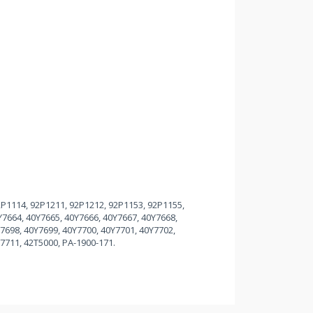
2P1114, 92P1211, 92P1212, 92P1153, 92P1155,
Y7664, 40Y7665, 40Y7666, 40Y7667, 40Y7668,
7698, 40Y7699, 40Y7700, 40Y7701, 40Y7702,
7711, 42T5000, PA-1900-171.